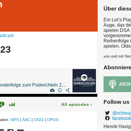
n
Über dies
Ein Let’s Pl
Auge, das de
spielen DSA 
odcast
vorgenommen,
Reihenfolge i
spielen. Old
023
von und mit Hen
Abonnier
Die Schwafelhelden Sonderfolge zum Podwichteln 2023
Follow us
All episodes
›
@schwaf
facebook
laden:
MP3
|
AAC
|
OGG
|
OPUS
Henrik Havig