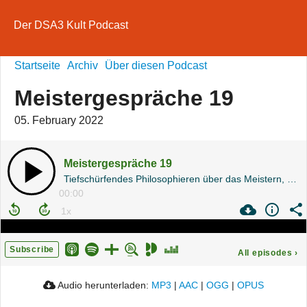
Der DSA3 Kult Podcast
Startseite
Archiv
Über diesen Podcast
Meistergespräche 19
05. February 2022
Meistergespräche 19
Tiefschürfendes Philosophieren über das Meistern, Das Schwarze Auge und Töpfern
00:00
Subscribe
All episodes
›
Audio herunterladen:
MP3
|
AAC
|
OGG
|
OPUS