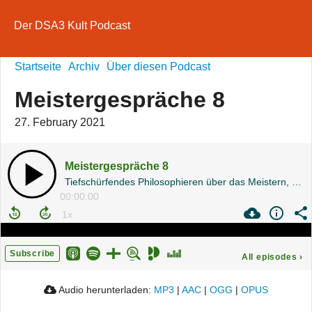
Der DSA3 Kult Podcast
Startseite
Archiv
Über diesen Podcast
Meistergespräche 8
27. February 2021
Meistergespräche 8
Tiefschürfendes Philosophieren über das Meistern, Das Schwarze Auge und Töpfern
00:00:00
Subscribe
All episodes
›
Audio herunterladen:
MP3
|
AAC
|
OGG
|
OPUS