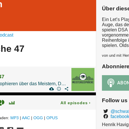
n
Über dies
Ein Let’s Pl
Auge, das de
spielen DSA 
odcast
vorgenommen,
Reihenfolge i
spielen. Old
che 47
von und mit Hen
Abonnier
47
Tiefschürfendes Philosophieren über das Meistern, Das Schwarze Auge und Töpfern
Follow us
All episodes
›
@schwaf
facebook
laden:
MP3
|
AAC
|
OGG
|
OPUS
Henrik Havig