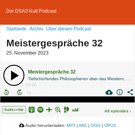
Der DSA3 Kult Podcast
Startseite
Archiv
Über diesen Podcast
Meistergespräche 32
25. November 2023
Meistergespräche 32
Tiefschürfendes Philosophieren über das Meistern, Das Schwarze Auge und Töpfern
00:00
Subscribe
All episodes
›
Audio herunterladen:
MP3
|
AAC
|
OGG
|
OPUS